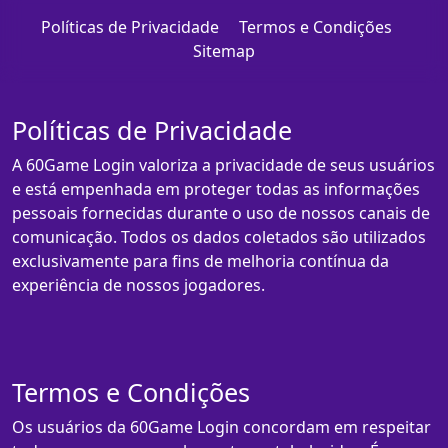
Políticas de Privacidade
Termos e Condições
Sitemap
Políticas de Privacidade
A 60Game Login valoriza a privacidade de seus usuários
e está empenhada em proteger todas as informações
pessoais fornecidas durante o uso de nossos canais de
comunicação. Todos os dados coletados são utilizados
exclusivamente para fins de melhoria contínua da
experiência de nossos jogadores.
Termos e Condições
Os usuários da 60Game Login concordam em respeitar