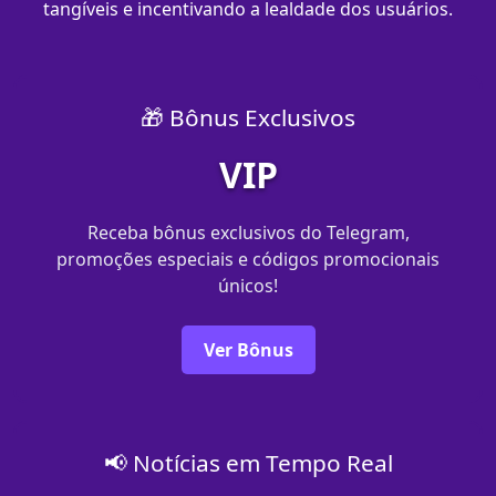
tangíveis e incentivando a lealdade dos usuários.
🎁 Bônus Exclusivos
VIP
Receba bônus exclusivos do Telegram,
promoções especiais e códigos promocionais
únicos!
Ver Bônus
📢 Notícias em Tempo Real