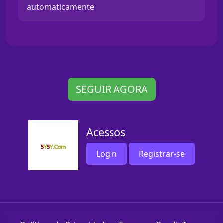
automaticamente
SEGUIR AGORA
Acessos
Login
Registrar-se