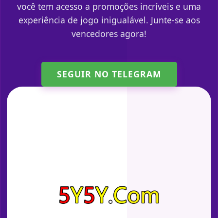
você tem acesso a promoções incríveis e uma
experiência de jogo inigualável. Junte-se aos
vencedores agora!
SEGUIR NO TELEGRAM