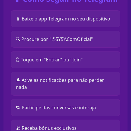
📱 Baixe o app Telegram no seu dispositivo
🔍 Procure por "@5Y5Y.ComOficial"
👆 Toque em "Entrar" ou "Join"
🔔 Ative as notificações para não perder
nada
💬 Participe das conversas e interaja
🎁 Receba bônus exclusivos