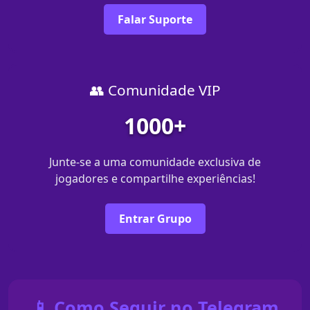
Falar Suporte
👥 Comunidade VIP
1000+
Junte-se a uma comunidade exclusiva de
jogadores e compartilhe experiências!
Entrar Grupo
📱 Como Seguir no Telegram