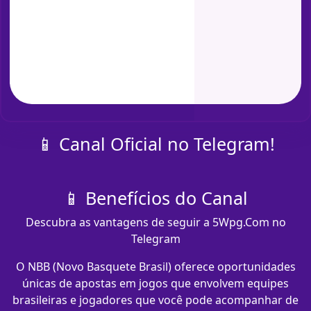
📱 Canal Oficial no Telegram!
📱 Benefícios do Canal
Descubra as vantagens de seguir a 5Wpg.Com no
Telegram
O NBB (Novo Basquete Brasil) oferece oportunidades
únicas de apostas em jogos que envolvem equipes
brasileiras e jogadores que você pode acompanhar de