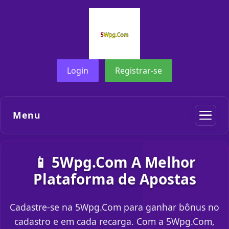
Login
Registrar-se
Menu
📱 5Wpg.Com A Melhor
Plataforma de Apostas
Cadastre-se na 5Wpg.Com para ganhar bônus no
cadastro e em cada recarga. Com a 5Wpg.Com,