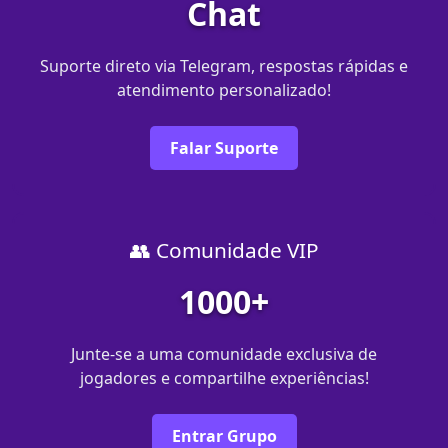
Chat
Suporte direto via Telegram, respostas rápidas e
atendimento personalizado!
Falar Suporte
👥 Comunidade VIP
1000+
Junte-se a uma comunidade exclusiva de
jogadores e compartilhe experiências!
Entrar Grupo