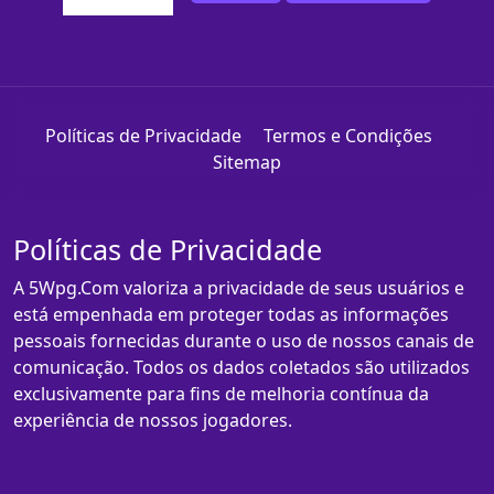
Políticas de Privacidade
Termos e Condições
Sitemap
Políticas de Privacidade
A 5Wpg.Com valoriza a privacidade de seus usuários e
está empenhada em proteger todas as informações
pessoais fornecidas durante o uso de nossos canais de
comunicação. Todos os dados coletados são utilizados
exclusivamente para fins de melhoria contínua da
experiência de nossos jogadores.