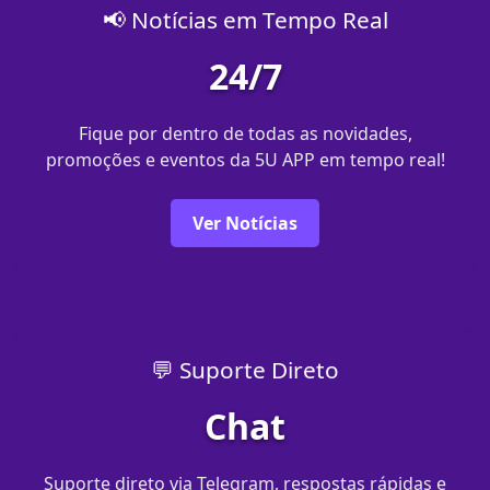
📢 Notícias em Tempo Real
24/7
Fique por dentro de todas as novidades,
promoções e eventos da 5U APP em tempo real!
Ver Notícias
💬 Suporte Direto
Chat
Suporte direto via Telegram, respostas rápidas e