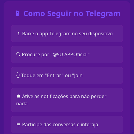
📱 Como Seguir no Telegram
📱 Baixe o app Telegram no seu dispositivo
🔍 Procure por "@5U APPOficial"
👆 Toque em "Entrar" ou "Join"
🔔 Ative as notificações para não perder
nada
💬 Participe das conversas e interaja