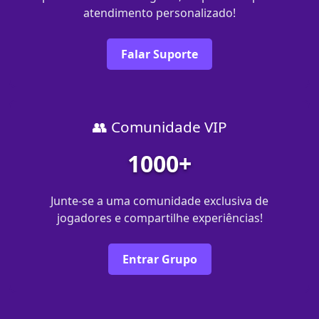
atendimento personalizado!
Falar Suporte
👥 Comunidade VIP
1000+
Junte-se a uma comunidade exclusiva de
jogadores e compartilhe experiências!
Entrar Grupo