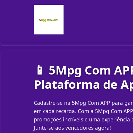
📱 5Mpg Com AP
Plataforma de A
Cadastre-se na 5Mpg Com APP para gan
em cada recarga. Com a 5Mpg Com APP,
promoções incríveis e uma experiência d
Junte-se aos vencedores agora!