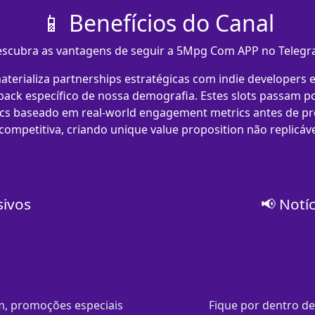
📱 Benefícios do Canal
scubra as vantagens de seguir a 5Mpg Com APP no Teleg
erializa partnerships estratégicas com indie developers e 
ack específico de nossa demografia. Estes slots passam po
cs baseado em real-world engagement metrics antes de pro
competitiva, criando unique value proposition não replicá
sivos
📢 Notí
m, promoções especiais
Fique por dentro d