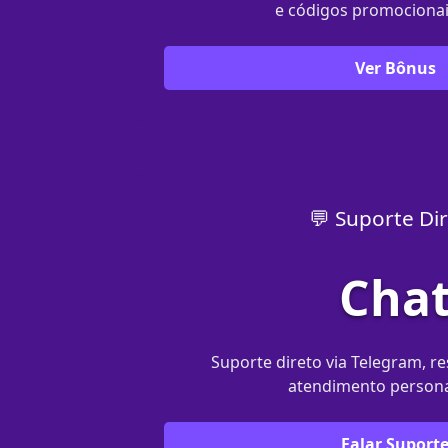
e códigos promocionai
Ver Bônus
💬 Suporte Di
Cha
Suporte direto via Telegram, r
atendimento persona
Falar Suport