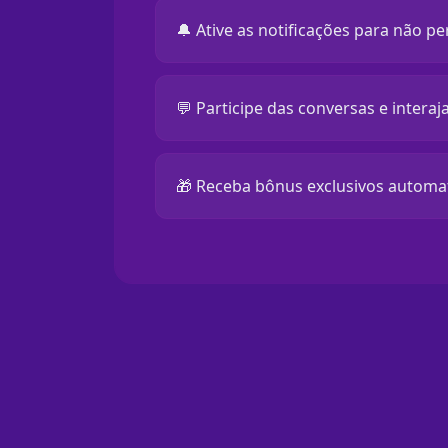
🔔 Ative as notificações para não p
💬 Participe das conversas e interaj
🎁 Receba bônus exclusivos autom