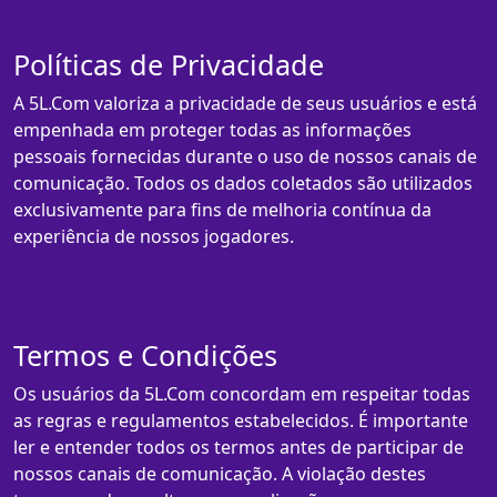
Políticas de Privacidade
A 5L.Com valoriza a privacidade de seus usuários e está
empenhada em proteger todas as informações
pessoais fornecidas durante o uso de nossos canais de
comunicação. Todos os dados coletados são utilizados
exclusivamente para fins de melhoria contínua da
experiência de nossos jogadores.
Termos e Condições
Os usuários da 5L.Com concordam em respeitar todas
as regras e regulamentos estabelecidos. É importante
ler e entender todos os termos antes de participar de
nossos canais de comunicação. A violação destes