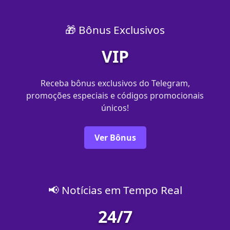
🎁 Bônus Exclusivos
VIP
Receba bônus exclusivos do Telegram,
promoções especiais e códigos promocionais
únicos!
Ver Bônus
📢 Notícias em Tempo Real
24/7