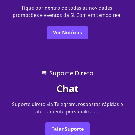
Fique por dentro de todas as novidades,
promoções e eventos da 5L.Com em tempo real!
Ver Notícias
💬 Suporte Direto
Chat
Suporte direto via Telegram, respostas rápidas e
atendimento personalizado!
Falar Suporte