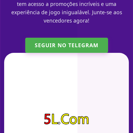
tem acesso a promoções incríveis e uma
experiência de jogo inigualável. Junte-se aos
vencedores agora!
SEGUIR NO TELEGRAM