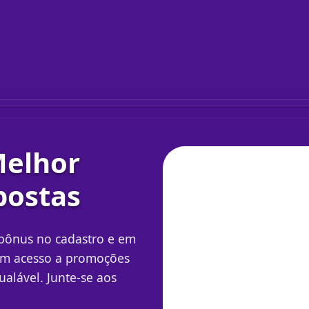
Melhor
postas
bônus no cadastro e em
em acesso a promoções
ualável. Junte-se aos