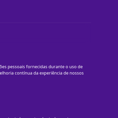
ões pessoais fornecidas durante o uso de
elhoria contínua da experiência de nossos