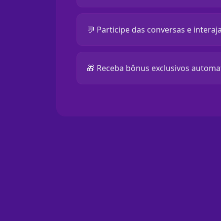
💬 Participe das conversas e interaj
🎁 Receba bônus exclusivos autom