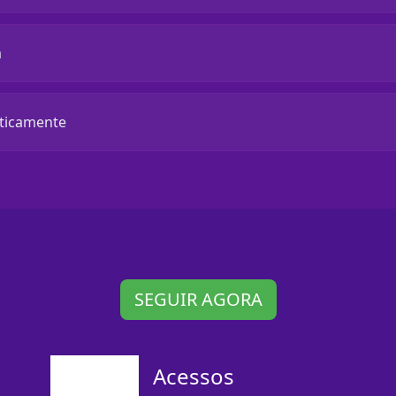
a
aticamente
SEGUIR AGORA
Acessos