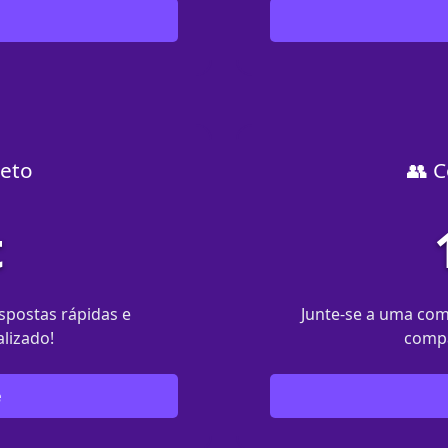
reto
👥 
t
espostas rápidas e
Junte-se a uma com
lizado!
compa
e