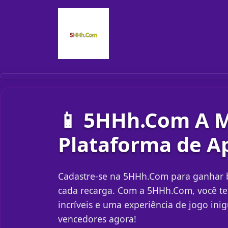
📱 5HHh.Com A 
Plataforma de A
Cadastre-se na 5HHh.Com para ganhar 
cada recarga. Com a 5HHh.Com, você t
incríveis e uma experiência de jogo inig
vencedores agora!