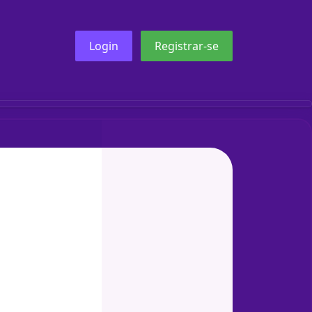
Login
Registrar-se