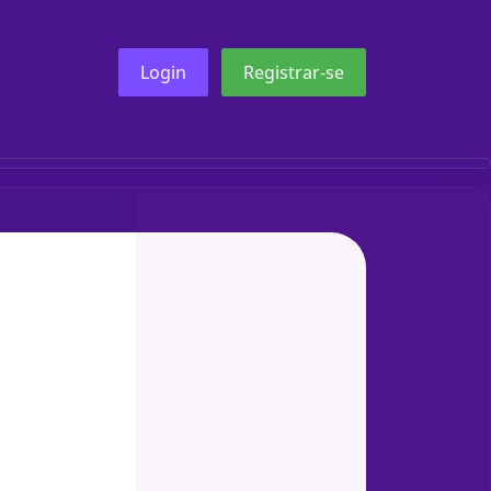
Login
Registrar-se