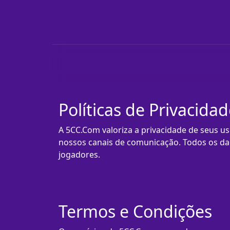
Políticas de Privacida
A 5CC.Com valoriza a privacidade de seus 
nossos canais de comunicação. Todos os dad
jogadores.
Termos e Condições