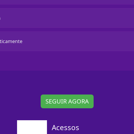
a
aticamente
SEGUIR AGORA
Acessos