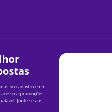
lhor
postas
ônus no cadastro e em
m acesso a promoções
ualável. Junte-se aos