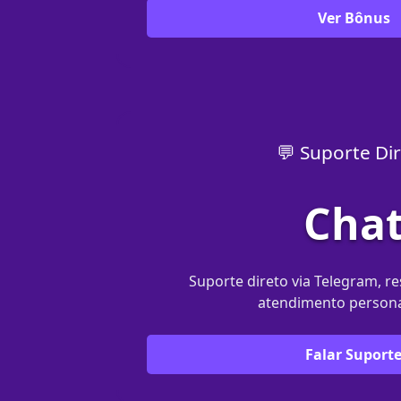
Ver Bônus
💬 Suporte Di
Cha
Suporte direto via Telegram, r
atendimento persona
Falar Suport