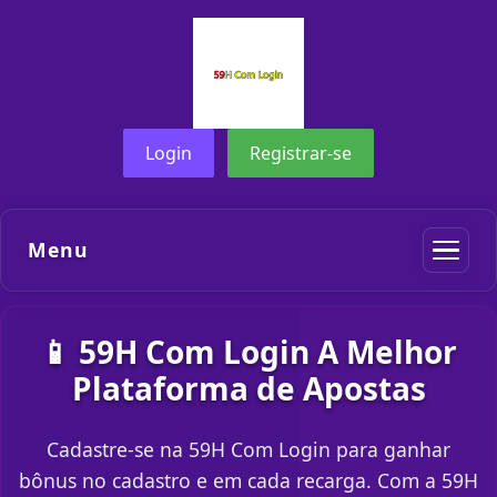
Login
Registrar-se
Menu
📱 59H Com Login A Melhor
Plataforma de Apostas
Cadastre-se na 59H Com Login para ganhar
bônus no cadastro e em cada recarga. Com a 59H