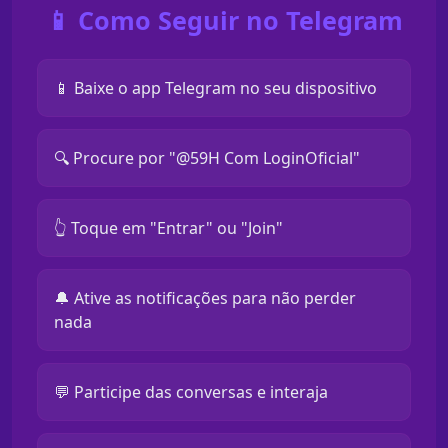
📱 Como Seguir no Telegram
📱 Baixe o app Telegram no seu dispositivo
🔍 Procure por "@59H Com LoginOficial"
👆 Toque em "Entrar" ou "Join"
🔔 Ative as notificações para não perder
nada
💬 Participe das conversas e interaja