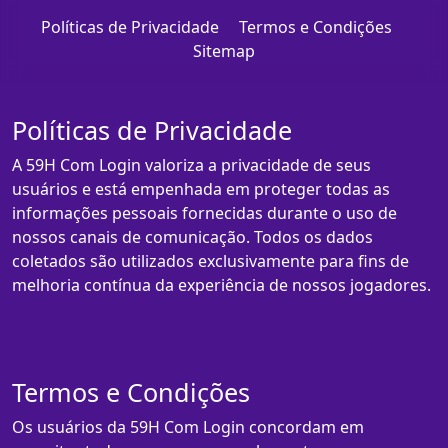
Políticas de Privacidade
Termos e Condições
Sitemap
Políticas de Privacidade
A 59H Com Login valoriza a privacidade de seus
usuários e está empenhada em proteger todas as
informações pessoais fornecidas durante o uso de
nossos canais de comunicação. Todos os dados
coletados são utilizados exclusivamente para fins de
melhoria contínua da experiência de nossos jogadores.
Termos e Condições
Os usuários da 59H Com Login concordam em