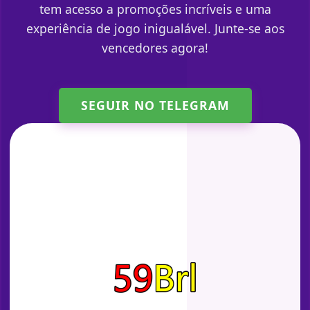
tem acesso a promoções incríveis e uma
experiência de jogo inigualável. Junte-se aos
vencedores agora!
SEGUIR NO TELEGRAM