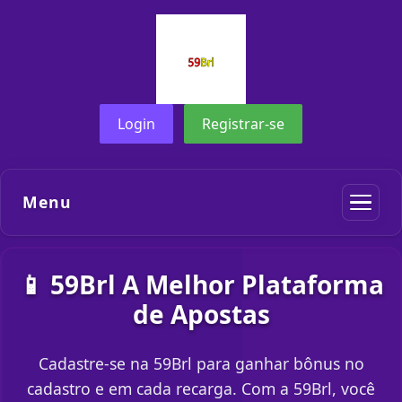
Login
Registrar-se
Menu
📱 59Brl A Melhor Plataforma
de Apostas
Cadastre-se na 59Brl para ganhar bônus no
cadastro e em cada recarga. Com a 59Brl, você