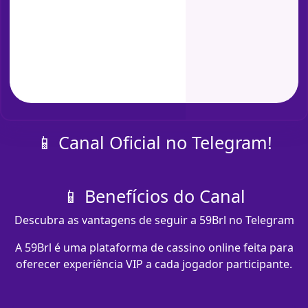
📱 Canal Oficial no Telegram!
📱 Benefícios do Canal
Descubra as vantagens de seguir a 59Brl no Telegram
A 59Brl é uma plataforma de cassino online feita para
oferecer experiência VIP a cada jogador participante.