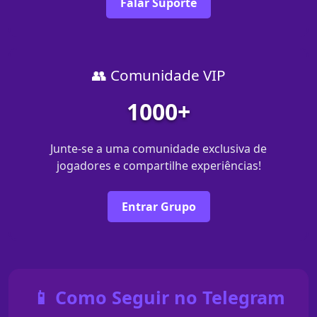
Falar Suporte
👥 Comunidade VIP
1000+
Junte-se a uma comunidade exclusiva de
jogadores e compartilhe experiências!
Entrar Grupo
📱 Como Seguir no Telegram