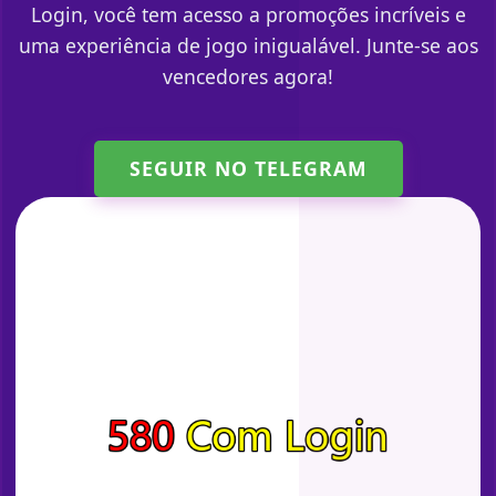
Login, você tem acesso a promoções incríveis e
uma experiência de jogo inigualável. Junte-se aos
vencedores agora!
SEGUIR NO TELEGRAM