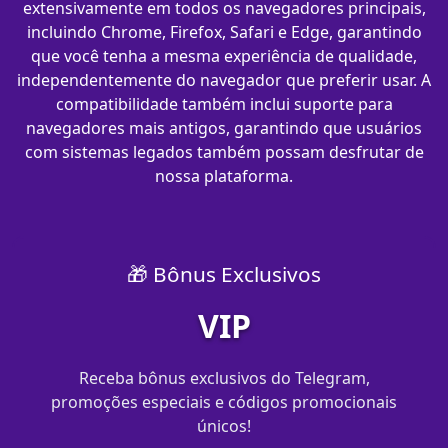
extensivamente em todos os navegadores principais,
incluindo Chrome, Firefox, Safari e Edge, garantindo
que você tenha a mesma experiência de qualidade,
independentemente do navegador que preferir usar. A
compatibilidade também inclui suporte para
navegadores mais antigos, garantindo que usuários
com sistemas legados também possam desfrutar de
nossa plataforma.
🎁 Bônus Exclusivos
VIP
Receba bônus exclusivos do Telegram,
promoções especiais e códigos promocionais
únicos!