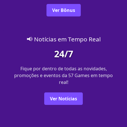
Ver Bônus
📢 Notícias em Tempo Real
24/7
Fique por dentro de todas as novidades,
promoções e eventos da 57 Games em tempo
real!
Ver Notícias