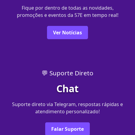
Fique por dentro de todas as novidades,
promoções e eventos da 57E em tempo real!
Ver Notícias
💬 Suporte Direto
Chat
Suporte direto via Telegram, respostas rápidas e
atendimento personalizado!
Falar Suporte