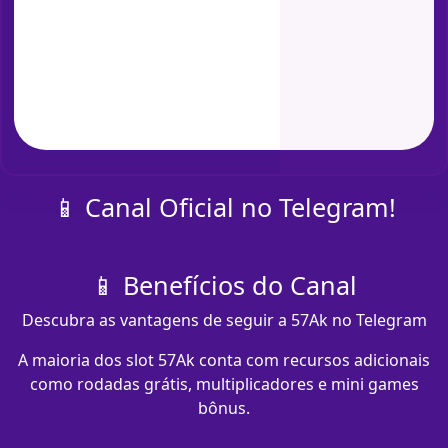
📱 Canal Oficial no Telegram!
📱 Benefícios do Canal
Descubra as vantagens de seguir a 57Ak no Telegram
A maioria dos slot 57Ak conta com recursos adicionais
como rodadas grátis, multiplicadores e mini games
bônus.