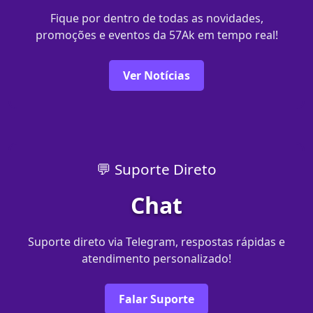
Fique por dentro de todas as novidades,
promoções e eventos da 57Ak em tempo real!
Ver Notícias
💬 Suporte Direto
Chat
Suporte direto via Telegram, respostas rápidas e
atendimento personalizado!
Falar Suporte