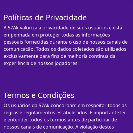
Políticas de Privacidade
A 57Ak valoriza a privacidade de seus usuários e está
empenhada em proteger todas as informações
pessoais fornecidas durante o uso de nossos canais de
comunicação. Todos os dados coletados são utilizados
exclusivamente para fins de melhoria contínua da
experiência de nossos jogadores.
Termos e Condições
Os usuários da 57Ak concordam em respeitar todas as
regras e regulamentos estabelecidos. É importante ler
e entender todos os termos antes de participar de
nossos canais de comunicação. A violação destes