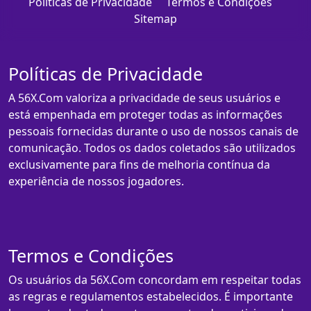
Políticas de Privacidade
Termos e Condições
Sitemap
Políticas de Privacidade
A 56X.Com valoriza a privacidade de seus usuários e
está empenhada em proteger todas as informações
pessoais fornecidas durante o uso de nossos canais de
comunicação. Todos os dados coletados são utilizados
exclusivamente para fins de melhoria contínua da
experiência de nossos jogadores.
Termos e Condições
Os usuários da 56X.Com concordam em respeitar todas
as regras e regulamentos estabelecidos. É importante