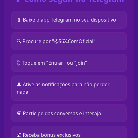
📱 Baixe o app Telegram no seu dispositivo
🔍 Procure por "@56X.ComOficial"
👆 Toque em "Entrar" ou "Join"
🔔 Ative as notificações para não perder
nada
💬 Participe das conversas e interaja
🎁 Receba bônus exclusivos