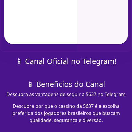
📱 Canal Oficial no Telegram!
📱 Benefícios do Canal
Descubra as vantagens de seguir a 5637 no Telegram
Descubra por que o cassino da 5637 é a escolha
preferida dos jogadores brasileiros que buscam
qualidade, segurança e diversão.