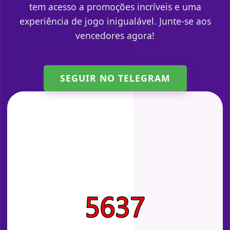
tem acesso a promoções incríveis e uma
experiência de jogo inigualável. Junte-se aos
vencedores agora!
SEGUIR NO TELEGRAM