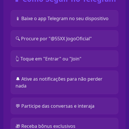
📱 Baixe o app Telegram no seu dispositivo
🔍 Procure por "@55XX JogoOficial"
👆 Toque em "Entrar" ou "Join"
🔔 Ative as notificações para não perder
nada
💬 Participe das conversas e interaja
🎁 Receba bônus exclusivos