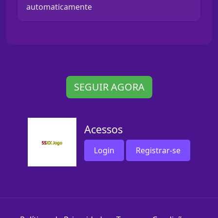
automaticamente
SEGUIR AGORA
Acessos
Login
Registrar-se