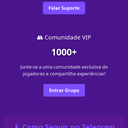
Falar Suporte
👥 Comunidade VIP
1000+
Junte-se a uma comunidade exclusiva de
jogadores e compartilhe experiências!
Entrar Grupo
📱 Como Seguir no Telegram