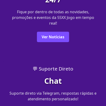
Fique por dentro de todas as novidades,
promoções e eventos da 55XX Jogo em tempo
real!
Ver Notícias
💬 Suporte Direto
Chat
Suporte direto via Telegram, respostas rápidas e
atendimento personalizado!