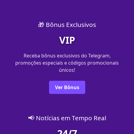
🎁 Bônus Exclusivos
VIP
Receba bônus exclusivos do Telegram,
promoções especiais e códigos promocionais
únicos!
Ver Bônus
📢 Notícias em Tempo Real
24/7