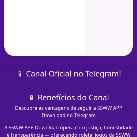
📱 Canal Oficial no Telegram!
📱 Benefícios do Canal
Descubra as vantagens de seguir a 55WW APP
Download no Telegram
A 55WW APP Download opera com justiça, honestidade
e transparência — oferecendo roleta, jogos da 55WW