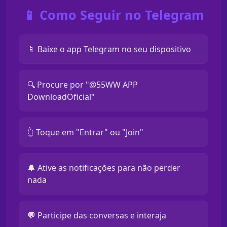
📱 Como Seguir no Telegram
📱 Baixe o app Telegram no seu dispositivo
🔍 Procure por "@55WW APP
DownloadOficial"
👆 Toque em "Entrar" ou "Join"
🔔 Ative as notificações para não perder
nada
💬 Participe das conversas e interaja