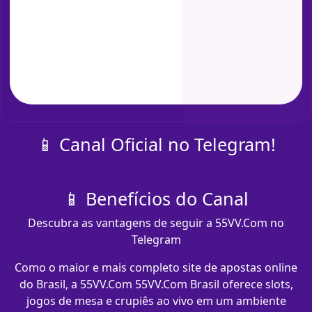
📱 Canal Oficial no Telegram!
📱 Benefícios do Canal
Descubra as vantagens de seguir a 55VV.Com no
Telegram
Como o maior e mais completo site de apostas online
do Brasil, a 55VV.Com 55VV.Com Brasil oferece slots,
jogos de mesa e crupiês ao vivo em um ambiente