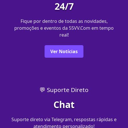
24/7
Fique por dentro de todas as novidades,
promoções e eventos da 55VV.Com em tempo
real!
Ver Notícias
💬 Suporte Direto
Chat
Suporte direto via Telegram, respostas rápidas e
atendimento personalizado!