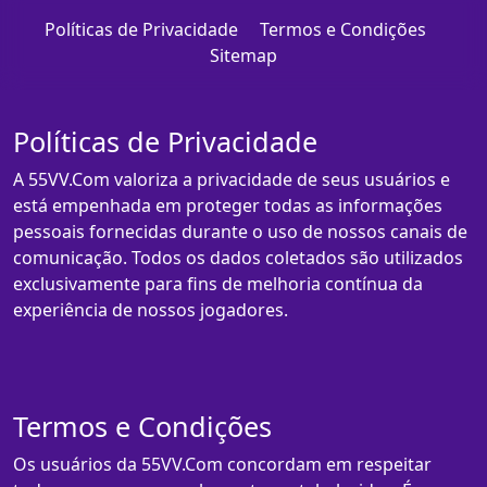
Políticas de Privacidade
Termos e Condições
Sitemap
Políticas de Privacidade
A 55VV.Com valoriza a privacidade de seus usuários e
está empenhada em proteger todas as informações
pessoais fornecidas durante o uso de nossos canais de
comunicação. Todos os dados coletados são utilizados
exclusivamente para fins de melhoria contínua da
experiência de nossos jogadores.
Termos e Condições
Os usuários da 55VV.Com concordam em respeitar