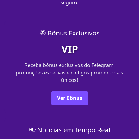
seguro.
🎁 Bônus Exclusivos
VIP
Receba bônus exclusivos do Telegram,
promoções especiais e códigos promocionais
únicos!
Ver Bônus
📢 Notícias em Tempo Real