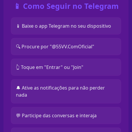
📱 Como Seguir no Telegram
📱 Baixe o app Telegram no seu dispositivo
🔍 Procure por "@55VV.ComOficial"
👆 Toque em "Entrar" ou "Join"
🔔 Ative as notificações para não perder
nada
💬 Participe das conversas e interaja