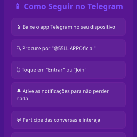
📱 Como Seguir no Telegram
📱 Baixe o app Telegram no seu dispositivo
🔍 Procure por "@55LL APPOficial"
👆 Toque em "Entrar" ou "Join"
🔔 Ative as notificações para não perder
nada
💬 Participe das conversas e interaja