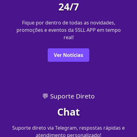
24/7
Fique por dentro de todas as novidades,
promoções e eventos da 55LL APP em tempo
real!
Ver Notícias
💬 Suporte Direto
Chat
Suporte direto via Telegram, respostas rápidas e
atendimento personalizado!