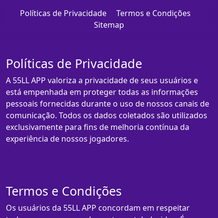
Políticas de Privacidade
Termos e Condições
Sitemap
Políticas de Privacidade
A 55LL APP valoriza a privacidade de seus usuários e
está empenhada em proteger todas as informações
pessoais fornecidas durante o uso de nossos canais de
comunicação. Todos os dados coletados são utilizados
exclusivamente para fins de melhoria contínua da
experiência de nossos jogadores.
Termos e Condições
Os usuários da 55LL APP concordam em respeitar