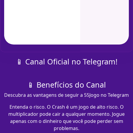
📱 Canal Oficial no Telegram!
📱 Benefícios do Canal
Descubra as vantagens de seguir a 55Jogo no Telegram
Entenda o risco. O Crash é um jogo de alto risco. O
multiplicador pode cair a qualquer momento. Jogue
apenas com o dinheiro que você pode perder sem
problemas.