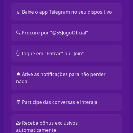
📱 Baixe o app Telegram no seu dispositivo
🔍 Procure por "@55JogoOficial"
👆 Toque em "Entrar" ou "Join"
🔔 Ative as notificações para não perder
nada
💬 Participe das conversas e interaja
🎁 Receba bônus exclusivos
automaticamente