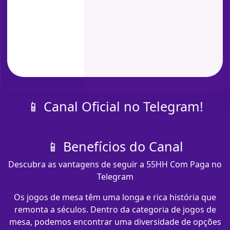
📱 Canal Oficial no Telegram!
📱 Benefícios do Canal
Descubra as vantagens de seguir a 55HH Com Paga no
Telegram
Os jogos de mesa têm uma longa e rica história que
remonta a séculos. Dentro da categoria de jogos de
mesa, podemos encontrar uma diversidade de opções