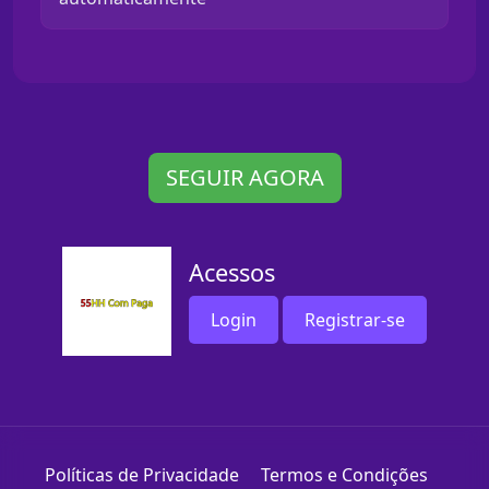
SEGUIR AGORA
Acessos
Login
Registrar-se
Políticas de Privacidade
Termos e Condições