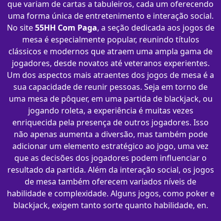
que variam de cartas a tabuleiros, cada um oferecendo
uma forma única de entretenimento e interação social.
No site
55HH Com Paga
, a seção dedicada aos jogos de
mesa é especialmente popular, reunindo títulos
clássicos e modernos que atraem uma ampla gama de
jogadores, desde novatos até veteranos experientes.
Um dos aspectos mais atraentes dos jogos de mesa é a
sua capacidade de reunir pessoas. Seja em torno de
uma mesa de pôquer, em uma partida de blackjack, ou
jogando roleta, a experiência é muitas vezes
enriquecida pela presença de outros jogadores. Isso
não apenas aumenta a diversão, mas também pode
adicionar um elemento estratégico ao jogo, uma vez
que as decisões dos jogadores podem influenciar o
resultado da partida. Além da interação social, os jogos
de mesa também oferecem variados níveis de
habilidade e complexidade. Alguns jogos, como poker e
blackjack, exigem tanto sorte quanto habilidade, en.