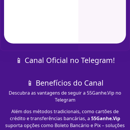
📱 Canal Oficial no Telegram!
📱 Benefícios do Canal
Descubra as vantagens de seguir a 55Ganhe.Vip no
Telegram
Além dos métodos tradicionais, como cartões de
crédito e transferências bancárias, a
55Ganhe.Vip
suporta opções como Boleto Bancário e Pix – soluções