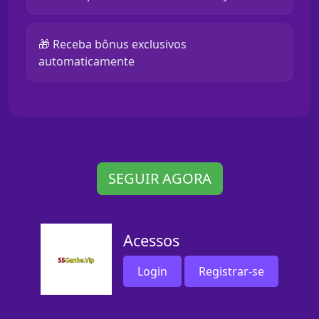
🎁 Receba bônus exclusivos
automaticamente
SEGUIR AGORA
Acessos
Login
Registrar-se