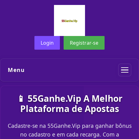
Login
Registrar-se
Menu
📱 55Ganhe.Vip A Melhor
Plataforma de Apostas
Cadastre-se na 55Ganhe.Vip para ganhar bônus
no cadastro e em cada recarga. Com a