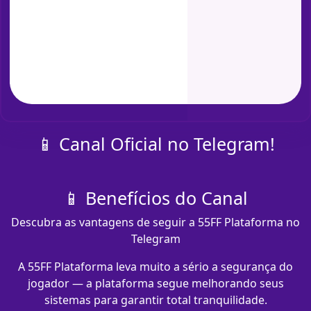
📱 Canal Oficial no Telegram!
📱 Benefícios do Canal
Descubra as vantagens de seguir a 55FF Plataforma no
Telegram
A 55FF Plataforma leva muito a sério a segurança do
jogador — a plataforma segue melhorando seus
sistemas para garantir total tranquilidade.