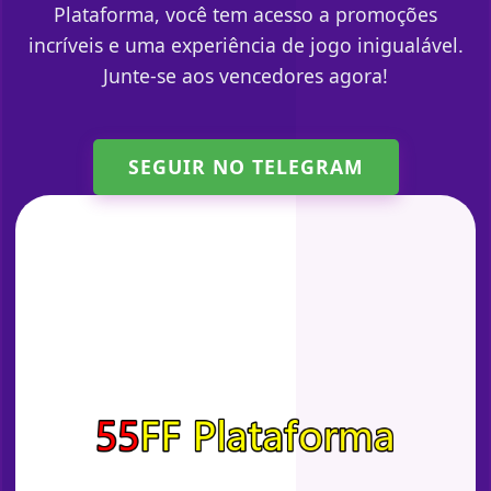
Plataforma, você tem acesso a promoções
incríveis e uma experiência de jogo inigualável.
Junte-se aos vencedores agora!
SEGUIR NO TELEGRAM