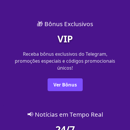
🎁 Bônus Exclusivos
VIP
Receba bônus exclusivos do Telegram,
promoções especiais e códigos promocionais
únicos!
Ver Bônus
📢 Notícias em Tempo Real
24/7