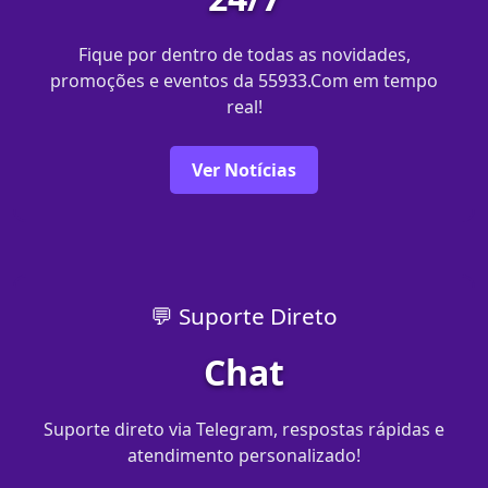
Fique por dentro de todas as novidades,
promoções e eventos da 55933.Com em tempo
real!
Ver Notícias
💬 Suporte Direto
Chat
Suporte direto via Telegram, respostas rápidas e
atendimento personalizado!