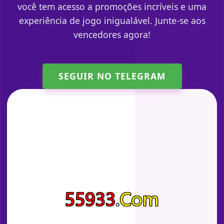
você tem acesso a promoções incríveis e uma
experiência de jogo inigualável. Junte-se aos
vencedores agora!
SEGUIR NO TELEGRAM