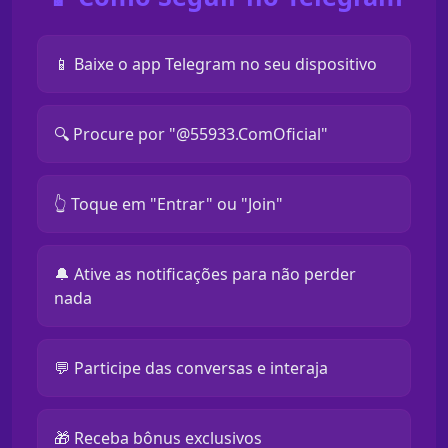
📱 Baixe o app Telegram no seu dispositivo
🔍 Procure por "@55933.ComOficial"
👆 Toque em "Entrar" ou "Join"
🔔 Ative as notificações para não perder
nada
💬 Participe das conversas e interaja
🎁 Receba bônus exclusivos