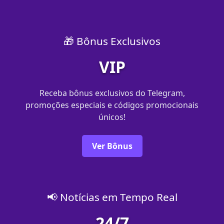
🎁 Bônus Exclusivos
VIP
Receba bônus exclusivos do Telegram,
promoções especiais e códigos promocionais
únicos!
Ver Bônus
📢 Notícias em Tempo Real
24/7