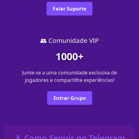
Falar Suporte
👥 Comunidade VIP
1000+
Junte-se a uma comunidade exclusiva de
jogadores e compartilhe experiências!
Entrar Grupo
📱 Como Seguir no Telegram