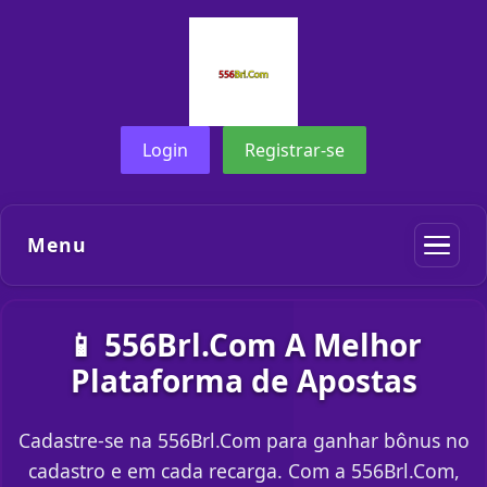
Login
Registrar-se
Menu
📱 556Brl.Com A Melhor
Plataforma de Apostas
Cadastre-se na 556Brl.Com para ganhar bônus no
cadastro e em cada recarga. Com a 556Brl.Com,