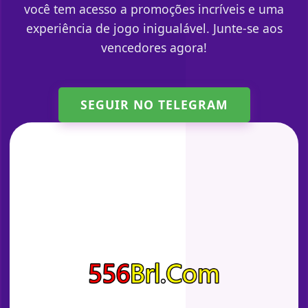
você tem acesso a promoções incríveis e uma
experiência de jogo inigualável. Junte-se aos
vencedores agora!
SEGUIR NO TELEGRAM