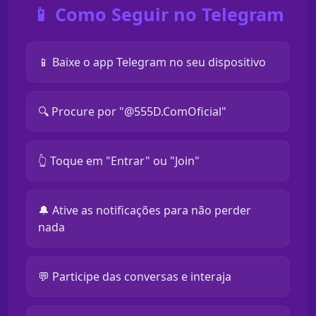
📱 Como Seguir no Telegram
📱 Baixe o app Telegram no seu dispositivo
🔍 Procure por "@555D.ComOficial"
👆 Toque em "Entrar" ou "Join"
🔔 Ative as notificações para não perder
nada
💬 Participe das conversas e interaja