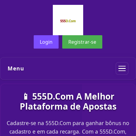
Login
Registrar-se
Menu
📱 555D.Com A Melhor
Plataforma de Apostas
Cadastre-se na 555D.Com para ganhar bônus no
cadastro e em cada recarga. Com a 555D.Com,