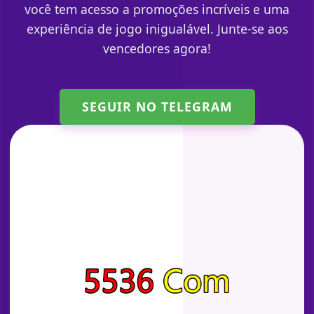
você tem acesso a promoções incríveis e uma
experiência de jogo inigualável. Junte-se aos
vencedores agora!
SEGUIR NO TELEGRAM