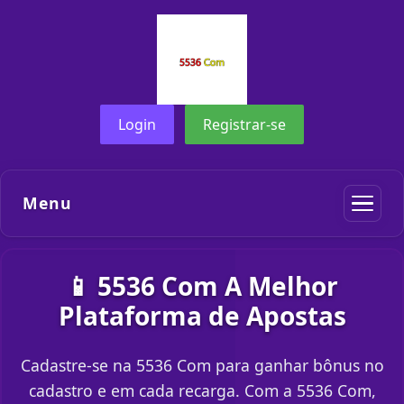
Login
Registrar-se
Menu
📱 5536 Com A Melhor
Plataforma de Apostas
Cadastre-se na 5536 Com para ganhar bônus no
cadastro e em cada recarga. Com a 5536 Com,