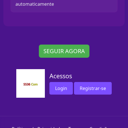
automaticamente
SEGUIR AGORA
Acessos
Login
Registrar-se