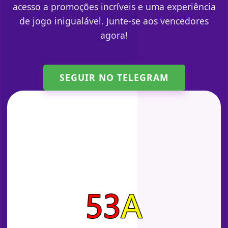
acesso a promoções incríveis e uma experiência
de jogo inigualável. Junte-se aos vencedores
agora!
SEGUIR NO TELEGRAM