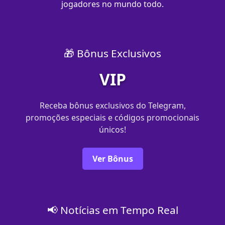
jogadores no mundo todo.
🎁 Bônus Exclusivos
VIP
Receba bônus exclusivos do Telegram,
promoções especiais e códigos promocionais
únicos!
Ver Bônus
📢 Notícias em Tempo Real