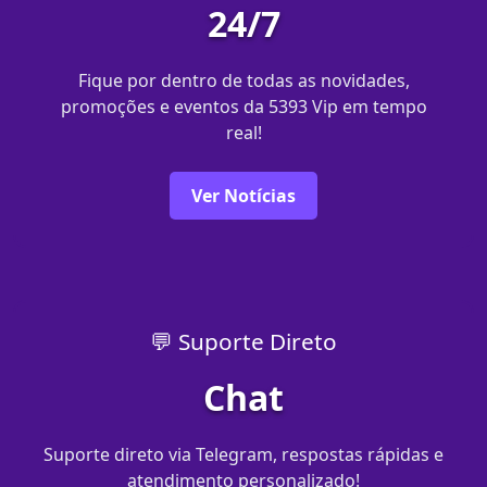
24/7
Fique por dentro de todas as novidades,
promoções e eventos da 5393 Vip em tempo
real!
Ver Notícias
💬 Suporte Direto
Chat
Suporte direto via Telegram, respostas rápidas e
atendimento personalizado!