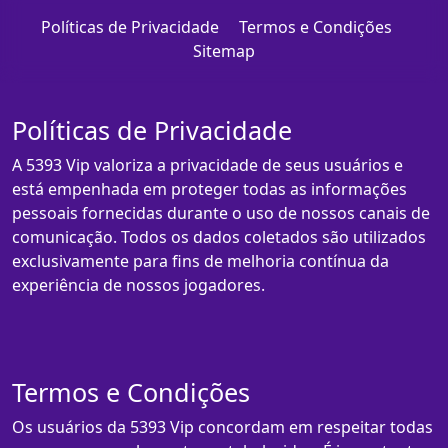
Políticas de Privacidade
Termos e Condições
Sitemap
Políticas de Privacidade
A 5393 Vip valoriza a privacidade de seus usuários e
está empenhada em proteger todas as informações
pessoais fornecidas durante o uso de nossos canais de
comunicação. Todos os dados coletados são utilizados
exclusivamente para fins de melhoria contínua da
experiência de nossos jogadores.
Termos e Condições
Os usuários da 5393 Vip concordam em respeitar todas