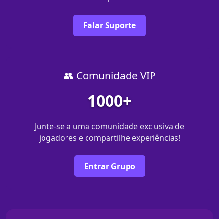
Falar Suporte
👥 Comunidade VIP
1000+
Junte-se a uma comunidade exclusiva de
jogadores e compartilhe experiências!
Entrar Grupo