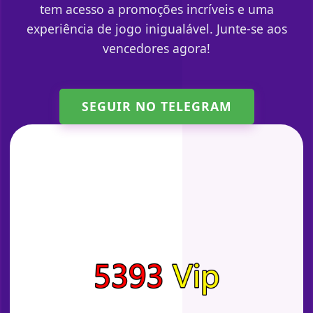
tem acesso a promoções incríveis e uma
experiência de jogo inigualável. Junte-se aos
vencedores agora!
SEGUIR NO TELEGRAM