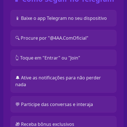
📱 Baixe o app Telegram no seu dispositivo
🔍 Procure por "@4AA.ComOficial"
👆 Toque em "Entrar" ou "Join"
🔔 Ative as notificações para não perder
nada
💬 Participe das conversas e interaja
🎁 Receba bônus exclusivos