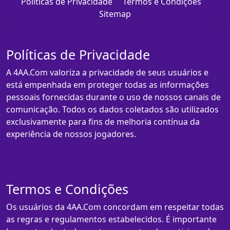
Políticas de Privacidade
Termos e Condições
Sitemap
Políticas de Privacidade
A 4AA.Com valoriza a privacidade de seus usuários e
está empenhada em proteger todas as informações
pessoais fornecidas durante o uso de nossos canais de
comunicação. Todos os dados coletados são utilizados
exclusivamente para fins de melhoria contínua da
experiência de nossos jogadores.
Termos e Condições
Os usuários da 4AA.Com concordam em respeitar todas
as regras e regulamentos estabelecidos. É importante