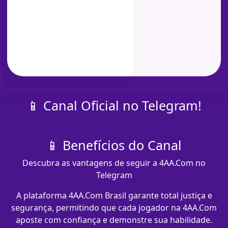
📱 Canal Oficial no Telegram!
📱 Benefícios do Canal
Descubra as vantagens de seguir a 4AA.Com no
Telegram
A plataforma 4AA.Com Brasil garante total justiça e
segurança, permitindo que cada jogador na 4AA.Com
aposte com confiança e demonstre sua habilidade.