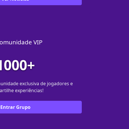
Comunidade VIP
1000+
unidade exclusiva de jogadores e
rtilhe experiências!
Entrar Grupo