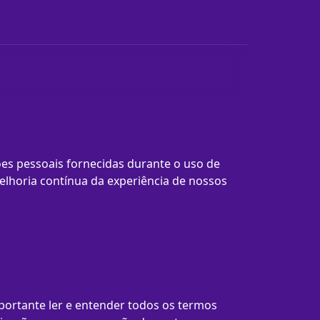
es pessoais fornecidas durante o uso de
elhoria contínua da experiência de nossos
portante ler e entender todos os termos