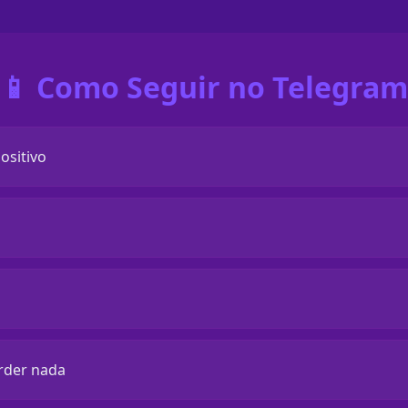
📱 Como Seguir no Telegram
ositivo
erder nada