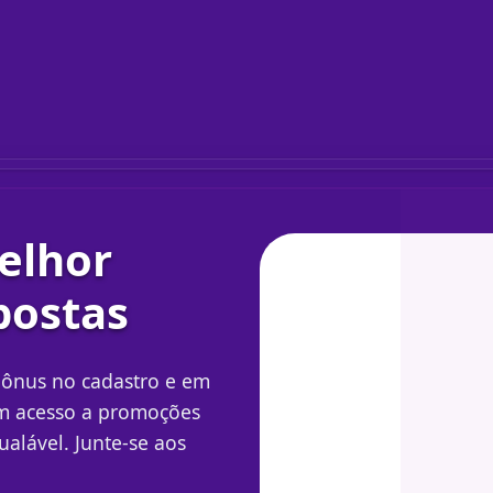
elhor
postas
bônus no cadastro e em
em acesso a promoções
ualável. Junte-se aos