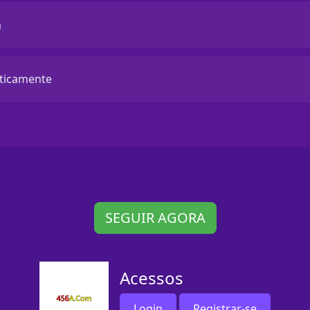
a
aticamente
SEGUIR AGORA
Acessos
Login
Registrar-se