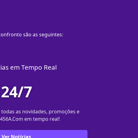
onfronto são as seguintes:
cias em Tempo Real
24/7
e todas as novidades, promoções e
 456A.Com em tempo real!
Ver Notícias