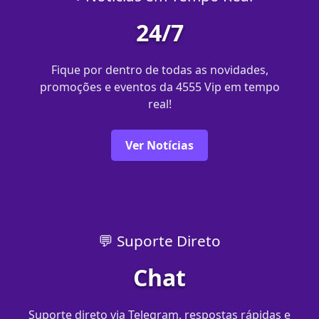
24/7
Fique por dentro de todas as novidades,
promoções e eventos da 4555 Vip em tempo
real!
Ver Notícias
💬 Suporte Direto
Chat
Suporte direto via Telegram, respostas rápidas e