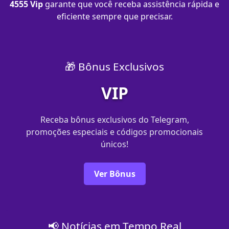
4555 Vip
garante que você receba assistência rápida e
eficiente sempre que precisar.
🎁 Bônus Exclusivos
VIP
Receba bônus exclusivos do Telegram,
promoções especiais e códigos promocionais
únicos!
Ver Bônus
📢 Notícias em Tempo Real