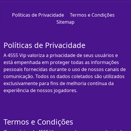
Políticas de Privacidade
Termos e Condições
Sitemap
Políticas de Privacidade
A 4555 Vip valoriza a privacidade de seus usuários e
está empenhada em proteger todas as informações
pessoais fornecidas durante o uso de nossos canais de
comunicação. Todos os dados coletados são utilizados
exclusivamente para fins de melhoria contínua da
experiência de nossos jogadores.
Termos e Condições