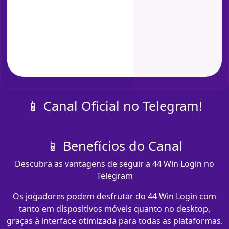
📱 Canal Oficial no Telegram!
📱 Benefícios do Canal
Descubra as vantagens de seguir a 44 Win Login no
Telegram
Os jogadores podem desfrutar do 44 Win Login com​
tanto em dispositivos móveis quanto no desktop,
graças à interface otimizada para todas as plataformas.