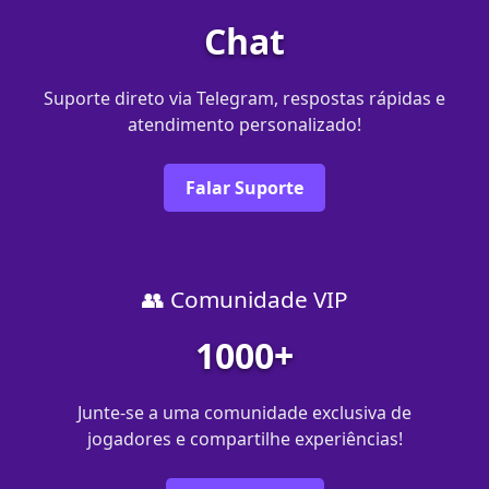
Chat
Suporte direto via Telegram, respostas rápidas e
atendimento personalizado!
Falar Suporte
👥 Comunidade VIP
1000+
Junte-se a uma comunidade exclusiva de
jogadores e compartilhe experiências!