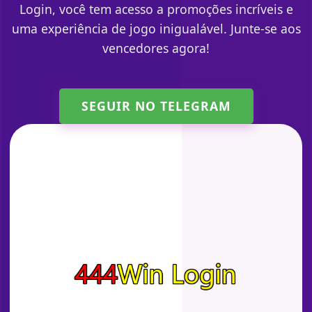
Login, você tem acesso a promoções incríveis e
uma experiência de jogo inigualável. Junte-se aos
vencedores agora!
SEGUIR NO TELEGRAM