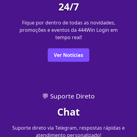
24/7
Fique por dentro de todas as novidades,
promoções e eventos da 444Win Login em
tempo real!
Ver Notícias
💬 Suporte Direto
Chat
Suporte direto via Telegram, respostas rápidas e
atendimento personalizado!