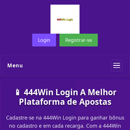
Login
Registrar-se
Menu
📱 444Win Login A Melhor
Plataforma de Apostas
Cadastre-se na 444Win Login para ganhar bônus
no cadastro e em cada recarga. Com a 444Win