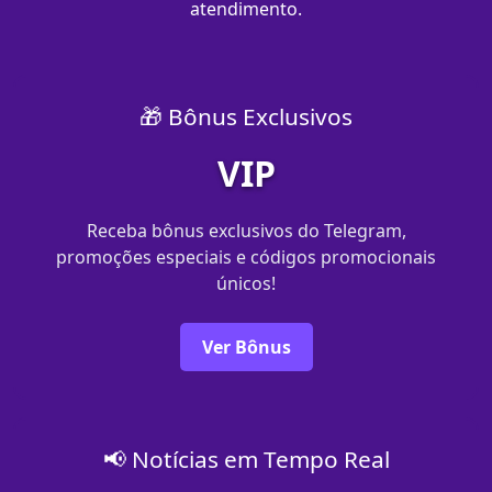
atendimento.
🎁 Bônus Exclusivos
VIP
Receba bônus exclusivos do Telegram,
promoções especiais e códigos promocionais
únicos!
Ver Bônus
📢 Notícias em Tempo Real