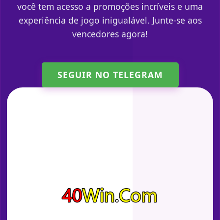
você tem acesso a promoções incríveis e uma
experiência de jogo inigualável. Junte-se aos
vencedores agora!
SEGUIR NO TELEGRAM