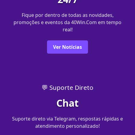
Fique por dentro de todas as novidades,
promoções e eventos da 40Win.Com em tempo
real!
Ver Notícias
💬 Suporte Direto
Chat
Suporte direto via Telegram, respostas rápidas e
atendimento personalizado!