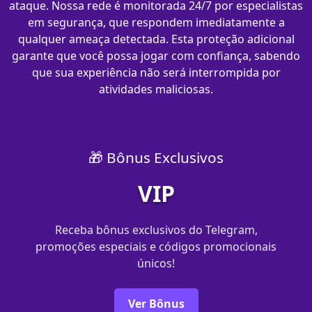
ataque. Nossa rede é monitorada 24/7 por especialistas
em segurança, que respondem imediatamente a
qualquer ameaça detectada. Esta proteção adicional
garante que você possa jogar com confiança, sabendo
que sua experiência não será interrompida por
atividades maliciosas.
🎁 Bônus Exclusivos
VIP
Receba bônus exclusivos do Telegram,
promoções especiais e códigos promocionais
únicos!
Ver Bônus