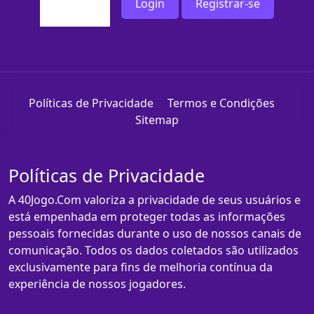
Login
Registrar-se
Políticas de Privacidade
Termos e Condições
Sitemap
Políticas de Privacidade
A 40Jogo.Com valoriza a privacidade de seus usuários e
está empenhada em proteger todas as informações
pessoais fornecidas durante o uso de nossos canais de
comunicação. Todos os dados coletados são utilizados
exclusivamente para fins de melhoria contínua da
experiência de nossos jogadores.