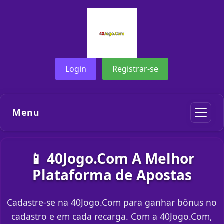
Login
Registrar-se
Menu
📱 40Jogo.Com A Melhor
Plataforma de Apostas
Cadastre-se na 40Jogo.Com para ganhar bônus no
cadastro e em cada recarga. Com a 40Jogo.Com,