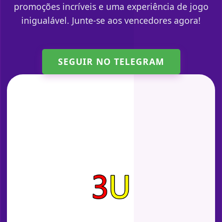
promoções incríveis e uma experiência de jogo
inigualável. Junte-se aos vencedores agora!
SEGUIR NO TELEGRAM