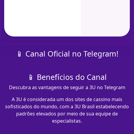
📱 Canal Oficial no Telegram!
📱 Benefícios do Canal
Descubra as vantagens de seguir a 3U no Telegram
A 3U é considerada um dos sites de cassino mais
sofisticados do mundo, com a 3U Brasil estabelecendo
padrões elevados por meio de sua equipe de
especialistas.