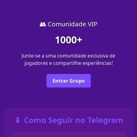
👥 Comunidade VIP
1000+
Junte-se a uma comunidade exclusiva de
jogadores e compartilhe experiências!
Entrar Grupo
📱 Como Seguir no Telegram