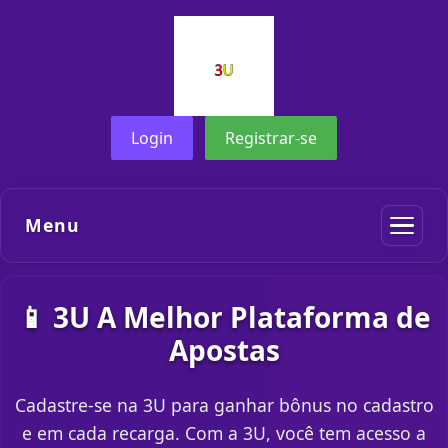
Login
Registrar-se
Menu
📱 3U A Melhor Plataforma de
Apostas
Cadastre-se na 3U para ganhar bônus no cadastro
e em cada recarga. Com a 3U, você tem acesso a