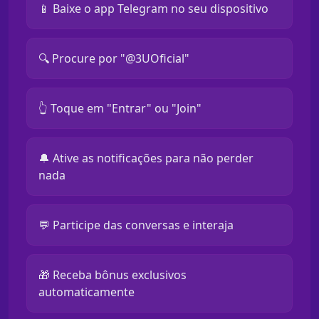
📱 Baixe o app Telegram no seu dispositivo
🔍 Procure por "@3UOficial"
👆 Toque em "Entrar" ou "Join"
🔔 Ative as notificações para não perder
nada
💬 Participe das conversas e interaja
🎁 Receba bônus exclusivos
automaticamente