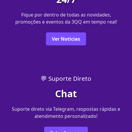
Fique por dentro de todas as novidades,
promoções e eventos da 3QQ em tempo real!
Ver Notícias
💬 Suporte Direto
Chat
Suporte direto via Telegram, respostas rápidas e
atendimento personalizado!