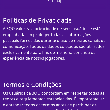
Sitemap
Políticas de Privacidade
A 3QQ valoriza a privacidade de seus usuários e está
empenhada em proteger todas as informações
pessoais fornecidas durante o uso de nossos canais de
comunicação. Todos os dados coletados são utilizados
exclusivamente para fins de melhoria contínua da
experiência de nossos jogadores.
Termos e Condições
Os usuários da 3QQ concordam em respeitar todas as
regras e regulamentos estabelecidos. É importante ler
e entender todos os termos antes de participar de