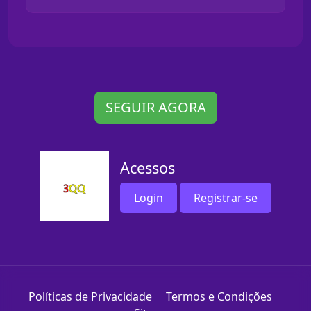
SEGUIR AGORA
Acessos
Login
Registrar-se
Políticas de Privacidade
Termos e Condições