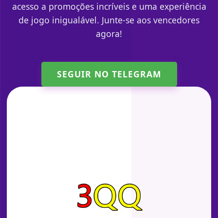
acesso a promoções incríveis e uma experiência
de jogo inigualável. Junte-se aos vencedores
agora!
SEGUIR NO TELEGRAM