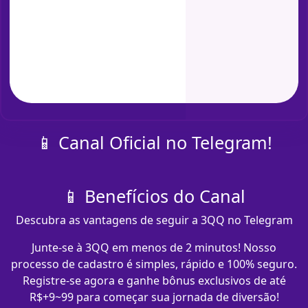
📱 Canal Oficial no Telegram!
📱 Benefícios do Canal
Descubra as vantagens de seguir a 3QQ no Telegram
Junte-se à 3QQ em menos de 2 minutos! Nosso
processo de cadastro é simples, rápido e 100% seguro.
Registre-se agora e ganhe bônus exclusivos de até
R$+9~99 para começar sua jornada de diversão!