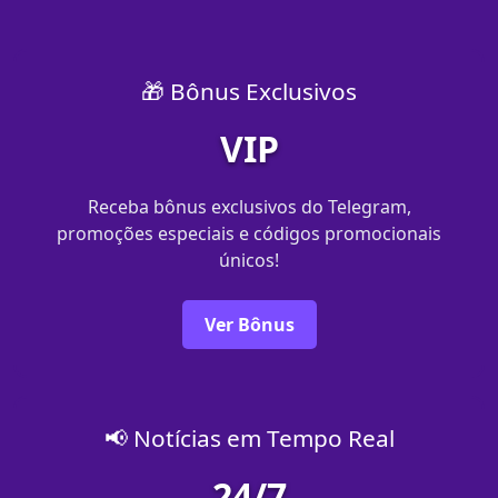
🎁 Bônus Exclusivos
VIP
Receba bônus exclusivos do Telegram,
promoções especiais e códigos promocionais
únicos!
Ver Bônus
📢 Notícias em Tempo Real
24/7