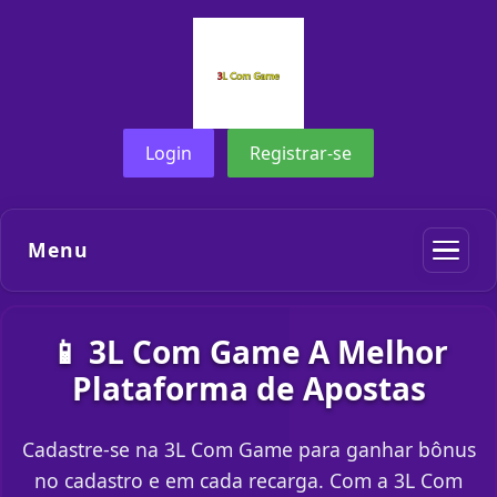
Login
Registrar-se
Menu
📱 3L Com Game A Melhor
Plataforma de Apostas
Cadastre-se na 3L Com Game para ganhar bônus
no cadastro e em cada recarga. Com a 3L Com