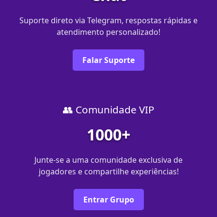
Suporte direto via Telegram, respostas rápidas e
atendimento personalizado!
Falar Suporte
👥 Comunidade VIP
1000+
Junte-se a uma comunidade exclusiva de
jogadores e compartilhe experiências!
Entrar Grupo