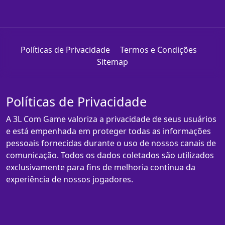
Políticas de Privacidade
Termos e Condições
Sitemap
Políticas de Privacidade
A 3L Com Game valoriza a privacidade de seus usuários
e está empenhada em proteger todas as informações
pessoais fornecidas durante o uso de nossos canais de
comunicação. Todos os dados coletados são utilizados
exclusivamente para fins de melhoria contínua da
experiência de nossos jogadores.