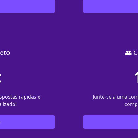
reto
👥 
t
espostas rápidas e
Junte-se a uma com
lizado!
compa
e