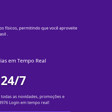
m
s físicos, permitindo que você aproveite
sil .
cias em Tempo Real
24/7
e todas as novidades, promoções e
3976 Login em tempo real!