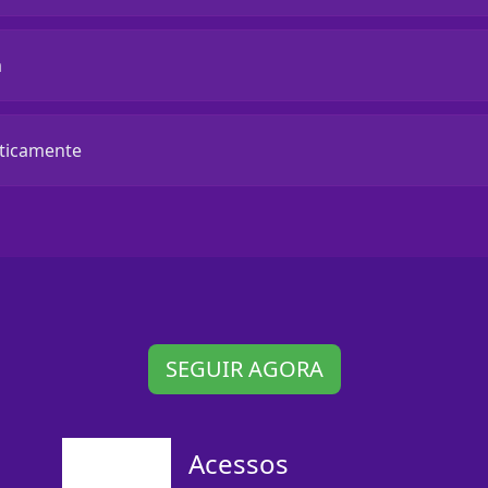
a
aticamente
SEGUIR AGORA
Acessos