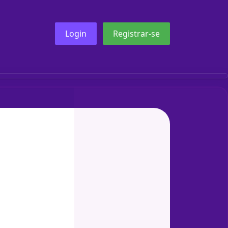
Login
Registrar-se