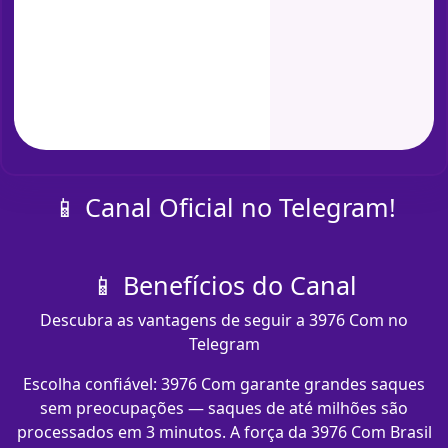
📱 Canal Oficial no Telegram!
📱 Benefícios do Canal
Descubra as vantagens de seguir a 3976 Com no
Telegram
Escolha confiável: 3976 Com garante grandes saques
sem preocupações — saques de até milhões são
processados em 3 minutos. A força da 3976 Com Brasil