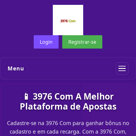
Login
Registrar-se
Menu
📱 3976 Com A Melhor
Plataforma de Apostas
Cadastre-se na 3976 Com para ganhar bônus no
cadastro e em cada recarga. Com a 3976 Com,