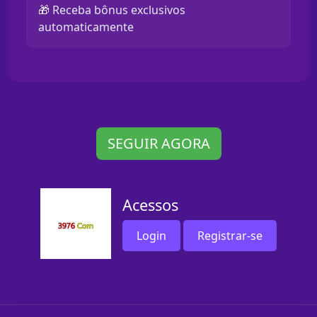
🎁 Receba bônus exclusivos
automaticamente
SEGUIR AGORA
Acessos
Login
Registrar-se