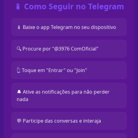
📱 Como Seguir no Telegram
📱 Baixe o app Telegram no seu dispositivo
🔍 Procure por "@3976 ComOficial"
👆 Toque em "Entrar" ou "Join"
🔔 Ative as notificações para não perder
nada
💬 Participe das conversas e interaja