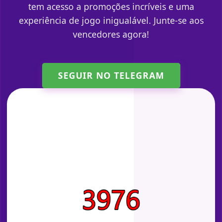
tem acesso a promoções incríveis e uma
experiência de jogo inigualável. Junte-se aos
vencedores agora!
SEGUIR NO TELEGRAM