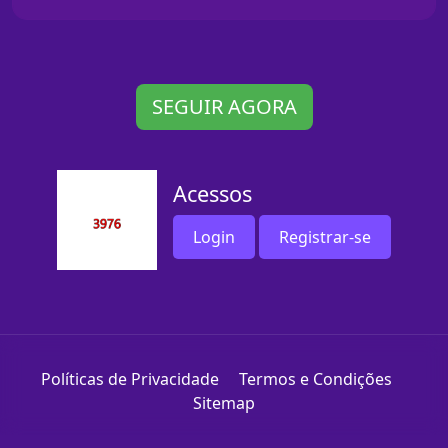
SEGUIR AGORA
Acessos
Login
Registrar-se
Políticas de Privacidade
Termos e Condições
Sitemap