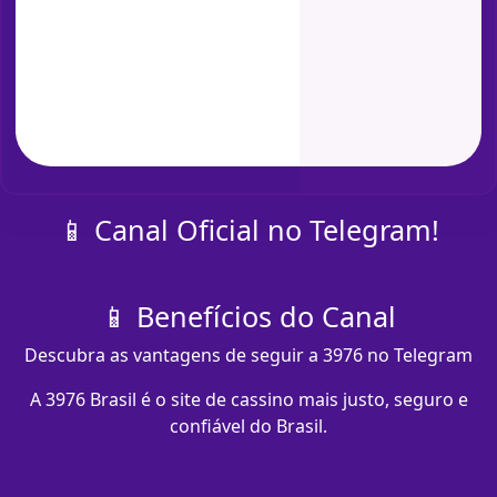
📱 Canal Oficial no Telegram!
📱 Benefícios do Canal
Descubra as vantagens de seguir a 3976 no Telegram
A 3976 Brasil é o site de cassino mais justo, seguro e
confiável do Brasil.