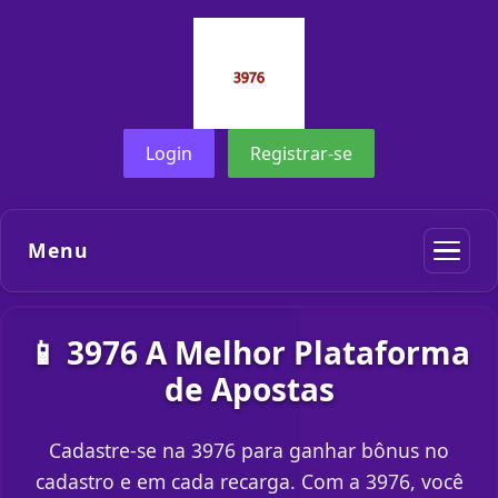
Login
Registrar-se
Menu
📱 3976 A Melhor Plataforma
de Apostas
Cadastre-se na 3976 para ganhar bônus no
cadastro e em cada recarga. Com a 3976, você