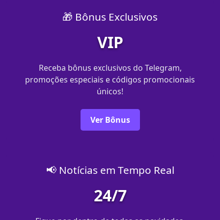
🎁 Bônus Exclusivos
VIP
Receba bônus exclusivos do Telegram,
promoções especiais e códigos promocionais
únicos!
Ver Bônus
📢 Notícias em Tempo Real
24/7