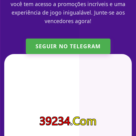
você tem acesso a promoções incríveis e uma
experiência de jogo inigualável. Junte-se aos
vencedores agora!
SEGUIR NO TELEGRAM