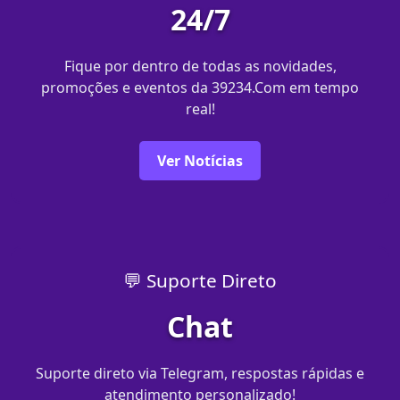
24/7
Fique por dentro de todas as novidades,
promoções e eventos da 39234.Com em tempo
real!
Ver Notícias
💬 Suporte Direto
Chat
Suporte direto via Telegram, respostas rápidas e
atendimento personalizado!