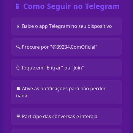
📱 Como Seguir no Telegram
📱 Baixe o app Telegram no seu dispositivo
🔍 Procure por "@39234.ComOficial"
👆 Toque em "Entrar" ou "Join"
🔔 Ative as notificações para não perder
nada
💬 Participe das conversas e interaja