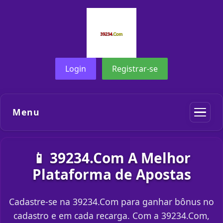
Login
Registrar-se
Menu
📱 39234.Com A Melhor
Plataforma de Apostas
Cadastre-se na 39234.Com para ganhar bônus no
cadastro e em cada recarga. Com a 39234.Com,