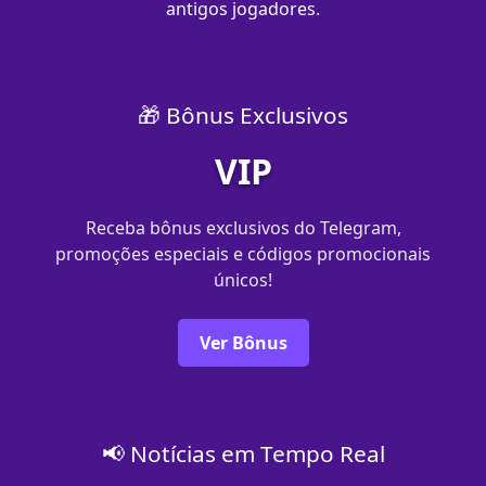
antigos jogadores.
🎁 Bônus Exclusivos
VIP
Receba bônus exclusivos do Telegram,
promoções especiais e códigos promocionais
únicos!
Ver Bônus
📢 Notícias em Tempo Real