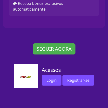
🎁 Receba bônus exclusivos
automaticamente
SEGUIR AGORA
Acessos
Login
Registrar-se