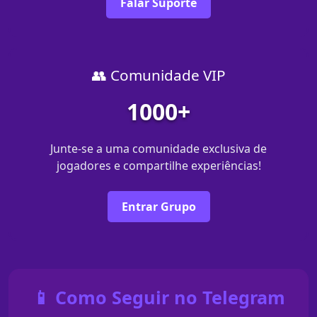
Falar Suporte
👥 Comunidade VIP
1000+
Junte-se a uma comunidade exclusiva de
jogadores e compartilhe experiências!
Entrar Grupo
📱 Como Seguir no Telegram