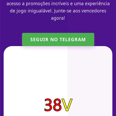
acesso a promoções incríveis e uma experiência
de jogo inigualável. Junte-se aos vencedores
agora!
SEGUIR NO TELEGRAM