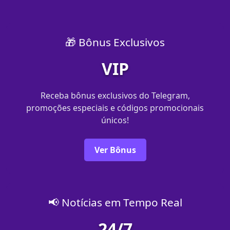
🎁 Bônus Exclusivos
VIP
Receba bônus exclusivos do Telegram,
promoções especiais e códigos promocionais
únicos!
Ver Bônus
📢 Notícias em Tempo Real
24/7