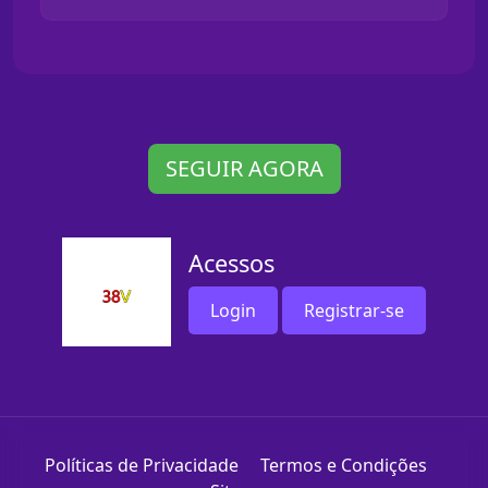
SEGUIR AGORA
Acessos
Login
Registrar-se
Políticas de Privacidade
Termos e Condições