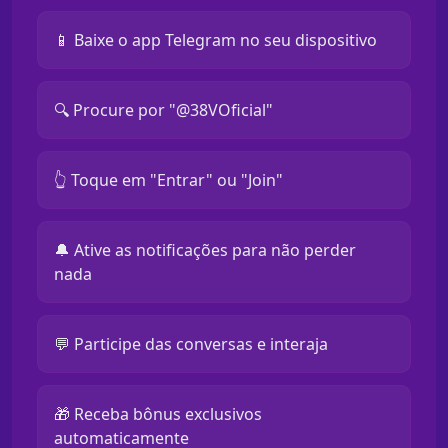
📱 Baixe o app Telegram no seu dispositivo
🔍 Procure por "@38VOficial"
👆 Toque em "Entrar" ou "Join"
🔔 Ative as notificações para não perder
nada
💬 Participe das conversas e interaja
🎁 Receba bônus exclusivos
automaticamente