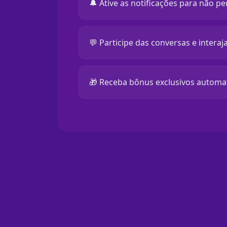
🔔 Ative as notificações para não p
💬 Participe das conversas e interaj
🎁 Receba bônus exclusivos autom