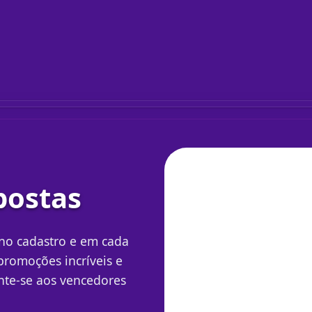
postas
no cadastro e em cada
promoções incríveis e
unte-se aos vencedores