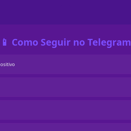
📱 Como Seguir no Telegram
ositivo