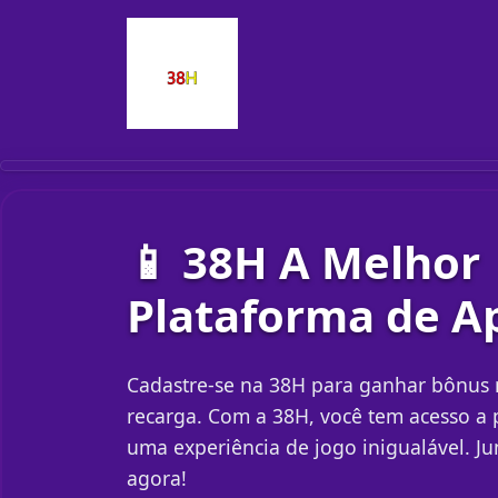
📱 38H A Melhor
Plataforma de A
Cadastre-se na 38H para ganhar bônus 
recarga. Com a 38H, você tem acesso a 
uma experiência de jogo inigualável. J
agora!