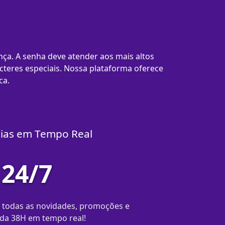
ça. A senha deve atender aos mais altos
teres especiais. Nossa plataforma oferece
ca.
cias em Tempo Real
24/7
e todas as novidades, promoções e
 da 38H em tempo real!