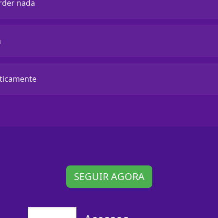
erder nada
a
aticamente
SEGUIR AGORA