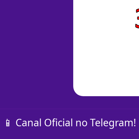
📱 Canal Oficial no Telegram!