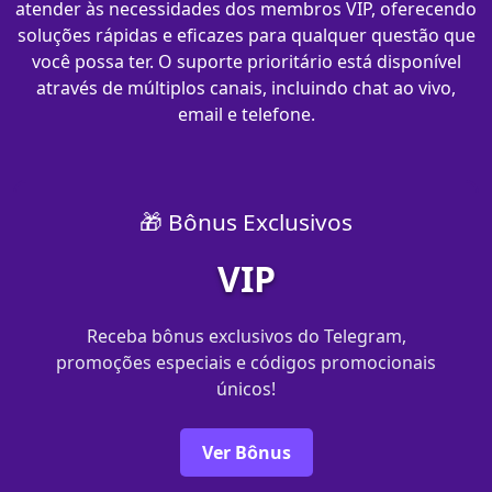
atender às necessidades dos membros VIP, oferecendo
soluções rápidas e eficazes para qualquer questão que
você possa ter. O suporte prioritário está disponível
através de múltiplos canais, incluindo chat ao vivo,
email e telefone.
🎁 Bônus Exclusivos
VIP
Receba bônus exclusivos do Telegram,
promoções especiais e códigos promocionais
únicos!
Ver Bônus