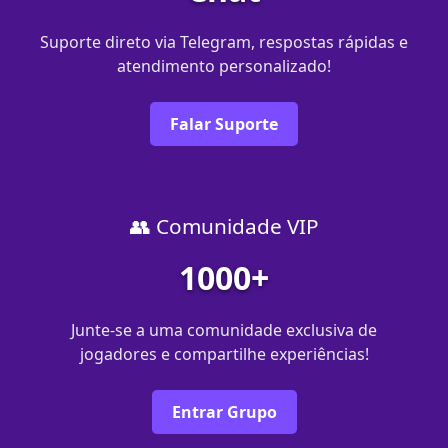
Suporte direto via Telegram, respostas rápidas e
atendimento personalizado!
Falar Suporte
👥 Comunidade VIP
1000+
Junte-se a uma comunidade exclusiva de
jogadores e compartilhe experiências!
Entrar Grupo