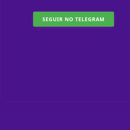
SEGUIR NO TELEGRAM