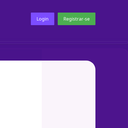
Login
Registrar-se