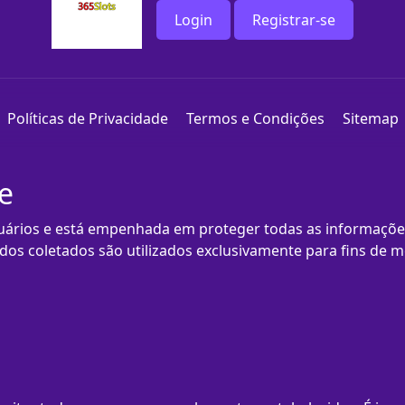
Login
Registrar-se
Políticas de Privacidade
Termos e Condições
Sitemap
de
usuários e está empenhada em proteger todas as informaçõe
os coletados são utilizados exclusivamente para fins de m