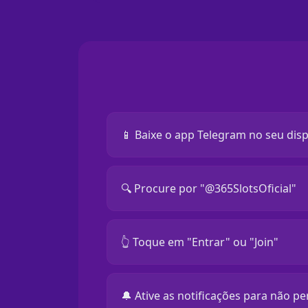
📱 Baixe o app Telegram no seu disp
🔍 Procure por "@365SlotsOficial"
👆 Toque em "Entrar" ou "Join"
🔔 Ative as notificações para não p