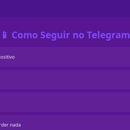
📱 Como Seguir no Telegram
ositivo
erder nada