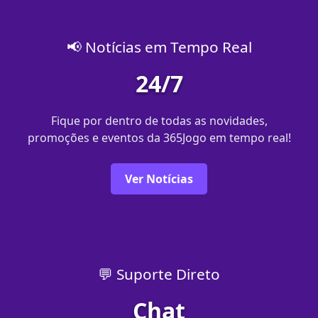
📢 Notícias em Tempo Real
24/7
Fique por dentro de todas as novidades,
promoções e eventos da 365Jogo em tempo real!
Ver Notícias
💬 Suporte Direto
Chat