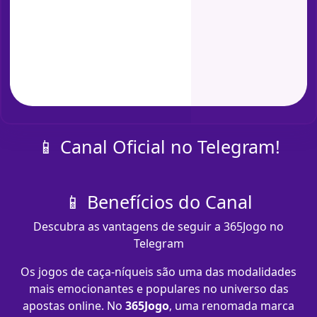
📱 Canal Oficial no Telegram!
📱 Benefícios do Canal
Descubra as vantagens de seguir a 365Jogo no
Telegram
Os jogos de caça-níqueis são uma das modalidades
mais emocionantes e populares no universo das
apostas online. No
365Jogo
, uma renomada marca