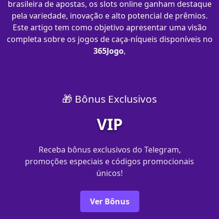
brasileira de apostas, os slots online ganham destaque
pela variedade, inovação e alto potencial de prêmios.
Este artigo tem como objetivo apresentar uma visão
completa sobre os jogos de caça-níqueis disponíveis no
365Jogo
,
🎁 Bônus Exclusivos
VIP
Receba bônus exclusivos do Telegram,
promoções especiais e códigos promocionais
únicos!
Ver Bônus