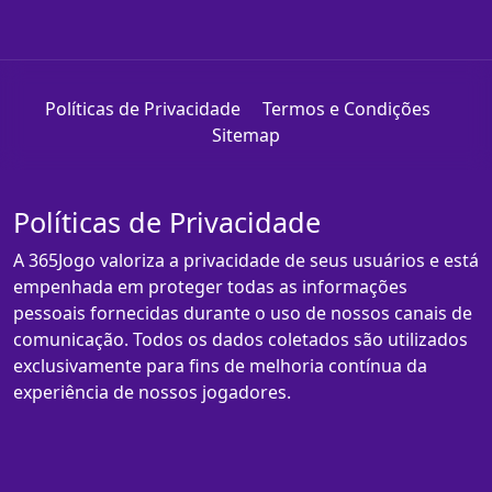
Políticas de Privacidade
Termos e Condições
Sitemap
Políticas de Privacidade
A 365Jogo valoriza a privacidade de seus usuários e está
empenhada em proteger todas as informações
pessoais fornecidas durante o uso de nossos canais de
comunicação. Todos os dados coletados são utilizados
exclusivamente para fins de melhoria contínua da
experiência de nossos jogadores.