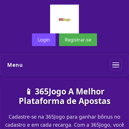
Login
Registrar-se
Menu
📱 365Jogo A Melhor
Plataforma de Apostas
Cadastre-se na 365Jogo para ganhar bônus no
cadastro e em cada recarga. Com a 365Jogo, você