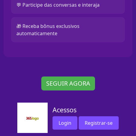
💬 Participe das conversas e interaja
🎁 Receba bônus exclusivos
automaticamente
SEGUIR AGORA
Acessos
Login
Registrar-se