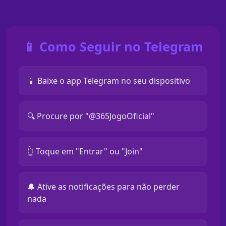
📱 Como Seguir no Telegram
📱 Baixe o app Telegram no seu dispositivo
🔍 Procure por "@365JogoOficial"
👆 Toque em "Entrar" ou "Join"
🔔 Ative as notificações para não perder
nada